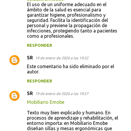
o
El uso de un uniforme adecuado en el
ámbito de la salud es esencial para
m
garantizar higiene, profesionalismo y
e
seguridad. Facilita la identificación del
personal y previene la propagación de
n
infecciones, protegiendo tanto a pacientes
t
como a profesionales.
a
RESPONDER
r
SR
19 de enero de 2026 a las 19:52
i
Este comentario ha sido eliminado por el
o
autor.
s
RESPONDER
SR
19 de enero de 2026 a las 19:57
Mobiliario Emobe
Texto muy bien explicado y humano. En
procesos de aprendizaje y rehabilitación, el
entorno importa: en Mobiliario Emobe
diseñan sillas y mesas ergonómicas que