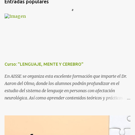
i
Entradas populares
c
a
r
u
n
c
o
m
e
n
t
Curso: "LENGUAJE, MENTE Y CEREBRO"
a
r
En AISSE se organiza esta excelente formación que imparte el Dr.
i
o
Aaron del Olmo, donde los alumnos podrán profundizar en el
estudio del sistema de lenguaje en personas con afectación
neurológica. Así como aprender contenidos teóricos y prácticos de
evaluación e intervención en afasias. El conocimiento de los
procesos y componentes del lenguaje ayudará a conocer el
funcionamiento de las personas con patología tras un daño
cerebral, así como estrategias de intervención que optimicen sus
recursos, y herramientas de comunicación y lenguaje. Proponemos