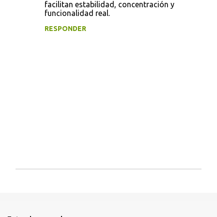
facilitan estabilidad, concentración y
funcionalidad real.
RESPONDER
P
u
b
l