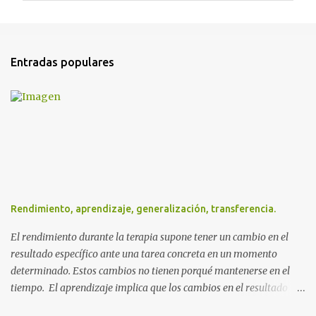
e
n
t
Entradas populares
a
r
i
o
s
Rendimiento, aprendizaje, generalización, transferencia.
El rendimiento durante la terapia supone tener un cambio en el
resultado específico ante una tarea concreta en un momento
determinado. Estos cambios no tienen porqué mantenerse en el
tiempo. El aprendizaje implica que los cambios en el resultado
específico ante una tarea se mantienen en el tiempo de forma