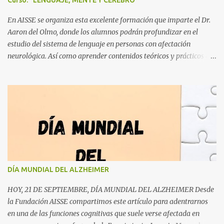
Curso: "LENGUAJE, MENTE Y CEREBRO"
flexible, para poco a poco, ir complejizándolas y presentar en un
orden de corte más aleatorio. * Crear entornos facilitadores en un
En AISSE se organiza esta excelente formación que imparte el Dr.
inicio, y entornos más ten...
Aaron del Olmo, donde los alumnos podrán profundizar en el
estudio del sistema de lenguaje en personas con afectación
neurológica. Así como aprender contenidos teóricos y prácticos de
evaluación e intervención en afasias. El conocimiento de los
procesos y componentes del lenguaje ayudará a conocer el
funcionamiento de las personas con patología tras un daño
cerebral, así como estrategias de intervención que optimicen sus
recursos, y herramientas de comunicación y lenguaje. Proponemos
una formación de carácter clínico y práctico, con descripción de
casos, visionado de vídeos, y razonamiento clínico para la
valoración y rehabilitación de los trastornos del lenguaje. La
formación tendrá lugar los días 25 y 26 de Abril en Granada, en el
DÍA MUNDIAL DEL ALZHEIMER
Centro Sinergia (C/ Pintor Manuel Maldonado 14, entrada por
Placeta Gutierre de Cetina). Horario: Sábado: 10-14 y 16-20 horas.
HOY, 21 DE SEPTIEMBRE, DÍA MUNDIAL DEL ALZHEIMER Desde
Domingo: 9-13 horas....
la Fundación AISSE compartimos este artículo para adentrarnos
en una de las funciones cognitivas que suele verse afectada en