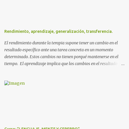
o
s
Rendimiento, aprendizaje, generalización, transferencia.
El rendimiento durante la terapia supone tener un cambio en el
resultado específico ante una tarea concreta en un momento
determinado. Estos cambios no tienen porqué mantenerse en el
tiempo. El aprendizaje implica que los cambios en el resultado
específico ante una tarea se mantienen en el tiempo de forma
objetivable. La repetición en sí misma no produce aprendizaje.
Para que se produzca éste se debe: *Conocer el funcionamiento de
la persona, su estado físico, cognitivo, funcional y de lenguaje; así
como las características el entorno y la tarea. * Adaptar las
tareas, cambiar las cargas de los componentes de la actividad. *
Adaptarnos en todo momento para lograr el equilibrio entre
desafío presentado y respuesta dada. * Tener en cuenta que
algunas situaciones y tareas debemos estructurarlas de manera