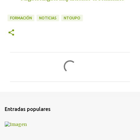
FORMACIÓN
NOTICIAS
NTOUPO
C
o
m
e
n
t
Entradas populares
a
r
i