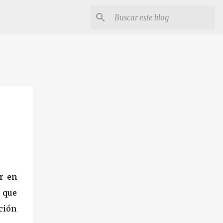
r en
 que
ción