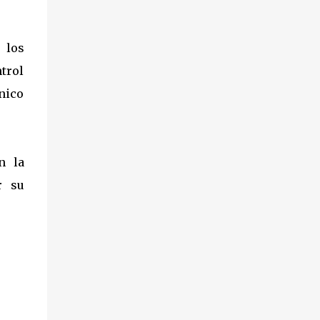
 los
trol
nico
n la
r su