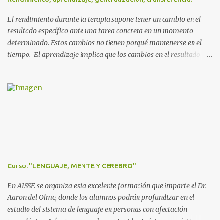
El rendimiento durante la terapia supone tener un cambio en el
resultado específico ante una tarea concreta en un momento
determinado. Estos cambios no tienen porqué mantenerse en el
tiempo. El aprendizaje implica que los cambios en el resultado
específico ante una tarea se mantienen en el tiempo de forma
objetivable. La repetición en sí misma no produce aprendizaje.
Para que se produzca éste se debe: *Conocer el funcionamiento de
la persona, su estado físico, cognitivo, funcional y de lenguaje; así
como las características el entorno y la tarea. * Adaptar las
tareas, cambiar las cargas de los componentes de la actividad. *
Adaptarnos en todo momento para lograr el equilibrio entre
desafío presentado y respuesta dada. * Tener en cuenta que
algunas situaciones y tareas debemos estructurarlas de manera
Curso: "LENGUAJE, MENTE Y CEREBRO"
flexible, para poco a poco, ir complejizándolas y presentar en un
orden de corte más aleatorio. * Crear entornos facilitadores en un
En AISSE se organiza esta excelente formación que imparte el Dr.
inicio, y entornos más ten...
Aaron del Olmo, donde los alumnos podrán profundizar en el
estudio del sistema de lenguaje en personas con afectación