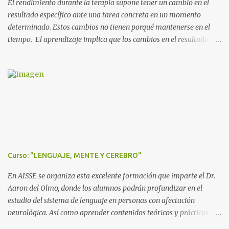
El rendimiento durante la terapia supone tener un cambio en el
resultado específico ante una tarea concreta en un momento
determinado. Estos cambios no tienen porqué mantenerse en el
tiempo. El aprendizaje implica que los cambios en el resultado
específico ante una tarea se mantienen en el tiempo de forma
objetivable. La repetición en sí misma no produce aprendizaje.
Para que se produzca éste se debe: *Conocer el funcionamiento de
la persona, su estado físico, cognitivo, funcional y de lenguaje; así
como las características el entorno y la tarea. * Adaptar las
tareas, cambiar las cargas de los componentes de la actividad. *
Adaptarnos en todo momento para lograr el equilibrio entre
desafío presentado y respuesta dada. * Tener en cuenta que
algunas situaciones y tareas debemos estructurarlas de manera
Curso: "LENGUAJE, MENTE Y CEREBRO"
flexible, para poco a poco, ir complejizándolas y presentar en un
orden de corte más aleatorio. * Crear entornos facilitadores en un
En AISSE se organiza esta excelente formación que imparte el Dr.
inicio, y entornos más ten...
Aaron del Olmo, donde los alumnos podrán profundizar en el
estudio del sistema de lenguaje en personas con afectación
neurológica. Así como aprender contenidos teóricos y prácticos de
evaluación e intervención en afasias. El conocimiento de los