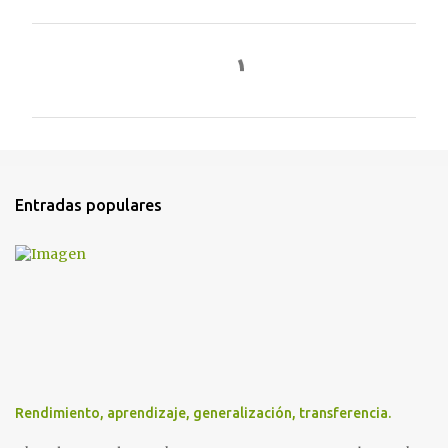
C
o
m
e
n
t
Entradas populares
a
r
i
o
s
Rendimiento, aprendizaje, generalización, transferencia.