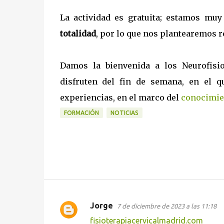
La actividad es gratuita; estamos mu
totalidad
, por lo que nos plantearemos 
Damos la bienvenida a los Neurofisi
disfruten del fin de semana, en el
experiencias, en el marco del
conocimien
FORMACIÓN
NOTICIAS
Jorge
7 de diciembre de 2023 a las 11:18
C
fisioterapiacervicalmadrid.com