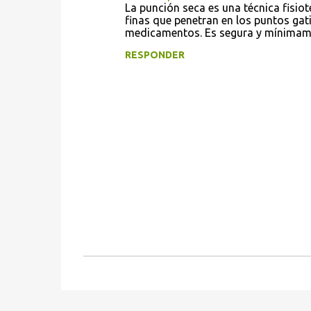
o
La punción seca es una técnica fisiot
finas que penetran en los puntos gati
m
medicamentos. Es segura y mínimame
e
RESPONDER
n
t
a
r
i
o
s
P
u
b