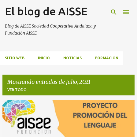
El blog de AISSE
Ir al contenido principal
Blog de AISSE Sociedad Cooperativa Andaluza y
Fundación AISSE
SITIO WEB
INICIO
NOTICIAS
FORMACIÓN
Mostrando entradas de julio, 2021
VER TODO
E
n
t
r