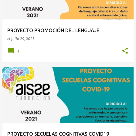
a
d
a
PROYECTO PROMOCIÓN DEL LENGUAJE
s
el
julio 29, 2021
1
PROYECTO SECUELAS COGNITIVAS COVID19